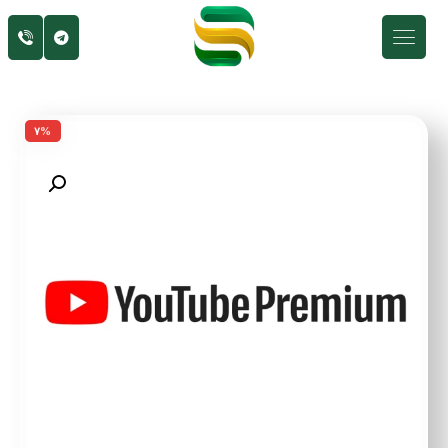
۷%
Enlarge the image