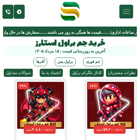
خرید جم براول استارز
آخرین به روزرسانی قیمت : ۱۵ مرداد ۱۴۰۵
جم فوری
براول پس
آفرها
نظرات مشتریان
کانال تلگرام براول
اعتماد به ما
سوالات متداول
۲۹%
۱۷%
۴۰۸.۸۰۰
۱۵۹.۲۰۰
۵۷۳.۱۰۰
۱۹۱.۲۰۰
تومان
تومان