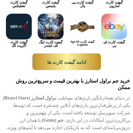
گیفت کارت
گیفت کارت پی
گیفت کارت
گیفت کارت
آمازون
پال
بایننس
نتفلیکس
گیفت کارت ای
گیفت کارت Age Of
گیفت کارت لیگ
گیفت کارت
Legends
بی
آف لجندز
اگزیت لگ
ادامه گیفت کارت ها
خرید جم براول استارز با بهترین قیمت و سریع‌ترین روش
ممکن
در دنیای هیجان‌انگیز بازی‌های موبایلی،
براول استارز (Brawl Stars)
یکی از پرطرفدارترین بازی‌های آنلاین چندنفره است که توسط
شرکت سوپرسل توسعه یافته است. یکی از مهم‌ترین و
پرکاربردترین امکانات در این بازی،
جم (Gems)
یا همان ارز
درون‌برنامه‌ای است که به بازیکنان اجازه می‌دهد تا آیتم‌های ویژه،