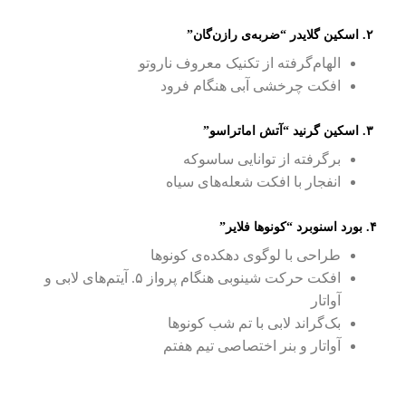
۲. اسکین گلایدر “ضربه‌ی رازن‌گان”
الهام‌گرفته از تکنیک معروف ناروتو
افکت چرخشی آبی هنگام فرود
۳. اسکین گرنید “آتش اماتراسو”
برگرفته از توانایی ساسوکه
انفجار با افکت شعله‌های سیاه
۴. بورد اسنوبرد “کونوها فلایر”
طراحی با لوگوی دهکده‌ی کونوها
افکت حرکت شینوبی هنگام پرواز ۵. آیتم‌های لابی و
آواتار
بک‌گراند لابی با تم شب کونوها
آواتار و بنر اختصاصی تیم هفتم