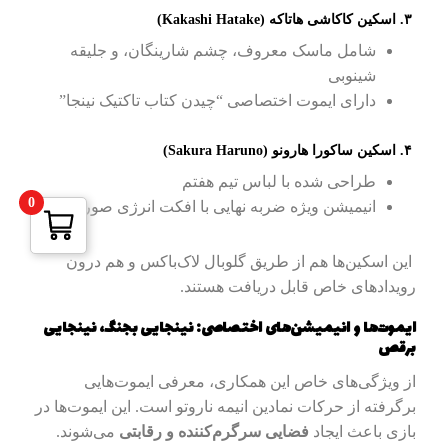
۳. اسکین کاکاشی هاتاکه (Kakashi Hatake)
شامل ماسک معروف، چشم شارینگان، و جلیقه
شینوبی
دارای ایموت اختصاصی “چیدن کتاب تاکتیک نینجا”
۴. اسکین ساکورا هارونو (Sakura Haruno)
طراحی شده با لباس تیم هفتم
0
انیمیشن ویژه ضربه نهایی با افکت انرژی صورتی
این اسکین‌ها هم از طریق گلوبال لاک‌باکس و هم درون
رویدادهای خاص قابل دریافت هستند.
ایموت‌ها و انیمیشن‌های اختصاصی: نینجایی بجنگ، نینجایی
برقص
از ویژگی‌های خاص این همکاری، معرفی ایموت‌هایی
برگرفته از حرکات نمادین انیمه ناروتو است. این ایموت‌ها در
بازی باعث ایجاد
فضایی سرگرم‌کننده و رقابتی
می‌شوند.