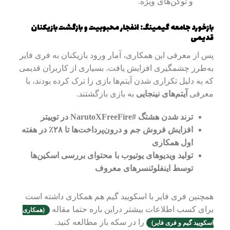
و توکن‌های ویژه.
بازخورد جامعه گیمینگ: انفجار محبوبیت و بازگشت بازیکنان
قدیمی
پس از معرفی این همکاری، آمار ورود بازیکنان به فری فایر
به‌طرز چشمگیری افزایش یافت. بسیاری از کاربران قدیمی
که به دلیل تکراری شدن آیتم‌ها بازی را ترک کرده بودند، با
معرفی
آیتم‌های نینجایی
به بازی بازگشتند.
ترند شدن هشتگ #NarutoXFreeFire در توییتر
افزایش فروش جم و درون‌پرداخت‌ها تا ۲۸٪ در هفته
اول همکاری
تولید ویدیوهای یوتیوب با محتوای بررسی اسکین‌ها
توسط اینفلوئنسرهای معروف
همچنین فری فایر با اسکویید گیم هم همکاری داشته است
برای کسب اطلاعات بیشتر دراین باره حتما مقاله
(همکاری
را در سکه باز مطالعه کنید.
اسکویید گیم و فری فایر)