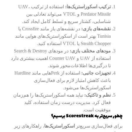
ترکیب اسکوراستریک‌ها:
استفاده از ترکیب UAV،
Predator Missile و VTOL می‌تواند تعادلی بین
شناسایی، کشتار سریع و تسلط کامل ایجاد کند.
نقشه‌های بازی:
در نقشه‌های باز مانند Crossfire یا
Tunisia بهتر است از اسکوراستریک‌های هوایی مانند
Stealth Chopper یا VTOL استفاده کنید.
مودهای مختلف بازی:
در مودهای Search & Destroy
استفاده از UAV و Counter UAV اهمیت بیشتری دارد
تا درگیری‌ها اطلاعات‌محور شوند.
تجهیزات جانبی:
استفاده از Perkهایی مانند Hardline
باعث کاهش امتیاز لازم برای فعال‌سازی
اسکوراستریک‌ها می‌شود.
نظم و تاکتیک:
نباید همه اسکوراستریک‌ها را هم‌زمان
فعال کرد. مدیریت درست زمان استفاده، کلید
موفقیت است.
چطور سریع‌تر به Scorestreak برسیم؟
برای فعال‌سازی سریع‌تر
اسکوراستریک‌ها
، راهکارهای زیر