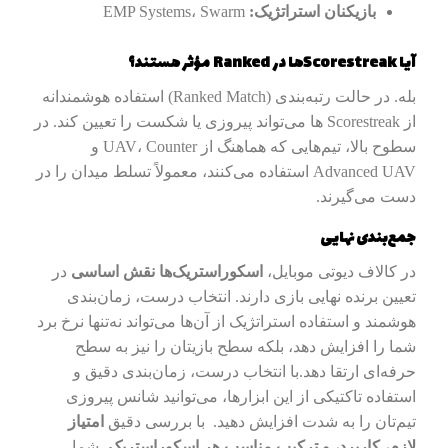
بازیکنان استراتژیک:
EMP Systems، Swarm
آیا Scorestreakها در Ranked مؤثر هستند؟
بله. در حالت رتبه‌بندی (Ranked Match) استفاده هوشمندانه
از Scorestreak ها می‌تواند پیروزی یا شکست را تعیین کند. در
سطوح بالا، تیم‌هایی که هماهنگ از UAV، Counter و
Advanced UAV استفاده می‌کنند، معمولاً تسلط میدان را در
دست می‌گیرند.
جمع‌بندی نهایی
در کالاف دیوتی موبایل،
اسکوراستریک‌ها نقش اساسی
در
تعیین برنده نهایی بازی دارند. انتخاب درست، زمان‌بندی
هوشمند و استفاده استراتژیک از آن‌ها می‌تواند نه‌تنها نرخ برد
شما را افزایش دهد، بلکه سطح بازیتان را نیز به سطح
حرفه‌ای ارتقا دهد.با انتخاب درست، زمان‌بندی دقیق و
استفاده تاکتیکی از این ابزارها، می‌توانید شانس پیروزی
تیم‌تان را به شدت افزایش دهید. با بررسی دقیق
امتیاز
لازم، کاربرد، و ترکیب مناسب هر اسکوراستریک
، شما