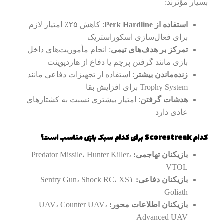
بسیار مؤثرند:
استفاده از Perk Hardline
: کاهش ۲۵٪ امتیاز لازم
برای فعال‌سازی اسکوراستریک
تمرکز بر هدف‌های تیمی
: انجام مأموریت‌های داخل
بازی مانند گرفتن پرچم یا دفاع از هاردپوینت
زنده‌ماندن بیشتر
: استفاده از تجهیزات دفاعی مانند
Trophy System برای افزایش بقا
هدشات گرفتن
: امتیاز بیشتری نسبت به کشتارهای
عادی دارد
کدام Scorestreak برای کدام سبک بازی مناسب است؟
بازیکنان تهاجمی:
Predator Missile، Hunter Killer،
VTOL
بازیکنان دفاعی:
Sentry Gun، Shock RC، XS۱
Goliath
بازیکنان اطلاعات‌ محور:
UAV، Counter UAV،
Advanced UAV