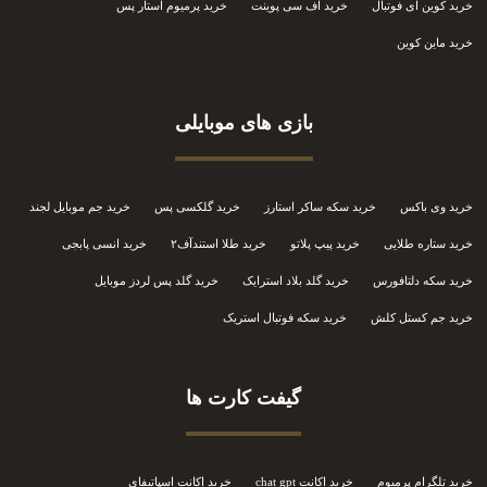
خرید کوین ای فوتبال
خرید اف سی پوینت
خرید پرمیوم استار پس
خرید ماین کوین
بازی های موبایلی
خرید وی باکس
خرید سکه ساکر استارز
خرید گلکسی پس
خرید جم موبایل لجند
خرید ستاره طلایی
خرید پیپ پلاتو
خرید طلا استندآف۲
خرید انسی پابجی
خرید سکه دلتافورس
خرید گلد بلاد استرایک
خرید گلد پس لردز موبایل
خرید جم کستل کلش
خرید سکه فوتبال استریک
گیفت کارت ها
خرید تلگرام پرمیوم
خرید اکانت chat gpt
خرید اکانت اسپاتیفای