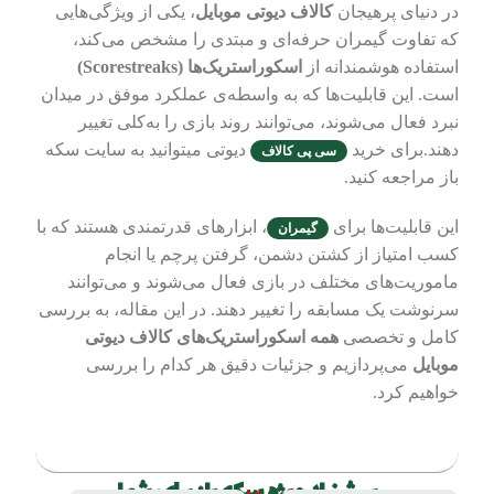
در دنیای پرهیجان
کالاف دیوتی موبایل
، یکی از ویژگی‌هایی
که تفاوت گیمران حرفه‌ای و مبتدی را مشخص می‌کند،
استفاده هوشمندانه از
اسکوراستریک‌ها (Scorestreaks)
است. این قابلیت‌ها که به‌ واسطه‌ی عملکرد موفق در میدان
نبرد فعال می‌شوند، می‌توانند روند بازی را به‌کلی تغییر
دهند.برای خرید
دیوتی میتوانید به سایت سکه
سی پی کالاف
باز مراجعه کنید.
این قابلیت‌ها برای
، ابزارهای قدرتمندی هستند که با
گیمران
کسب امتیاز از کشتن دشمن، گرفتن پرچم یا انجام
ماموریت‌های مختلف در بازی فعال می‌شوند و می‌توانند
سرنوشت یک مسابقه را تغییر دهند. در این مقاله، به بررسی
کامل و تخصصی
همه اسکوراستریک‌های کالاف دیوتی
موبایل
می‌پردازیم و جزئیات دقیق هر کدام را بررسی
خواهیم کرد.
فهرست مطالب
پیشنهاد ویژه سکه باز برای شما