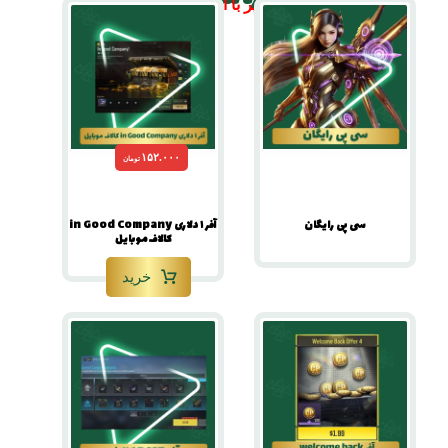
۵% تخفیف بگیر با این کد تخفیف: seke
۱۵۲.۰۰۰
تومان
سی پی رایگان
آفر ۱ دلاری in Good Company
کالاف موبایل
خرید