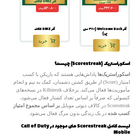
۵۴۰.۸۰۰
۳۴۲.۷۰۰
تومان
تومان
آفر Welcome Back (۳۶۰ سی
آفر DMZ کالاف
پی)
خرید
خرید
اسکوراستریک (Scorestreak) چیست؟
اسکوراستریک‌ها
پاداش‌هایی هستند که بازیکن با کسب
امتیاز (Score) از طریق کشتن دشمنان، کمک به تیم و انجام
مأموریت‌ها فعال می‌کند. برخلاف Killstreak در نسخه‌های
کنسولی که صرفاً بر اساس تعداد کشتار فعال می‌شود،
Scorestreak در کالاف دیوتی موبایل
بر اساس مجموع امتیاز
کسب‌ شده
در یک زندگی بدون مرگ فعال می‌شود.
لیست کامل Scorestreak های موجود در Call of Duty
Mobile