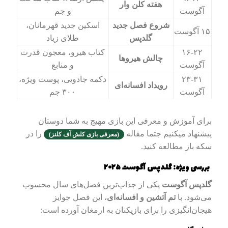
هفته کلن وار
آگوست
و جم
شروع فصل جدید
اسکین جدید قهرمانان،
۱۵ آگوست
گلدپس
طلای زیاد
۱۶-۲۲
کتاب هیرو، معجون قدرت
چالش هیروها
آگوست
و منابع
۲۳-۳۱
دکمه جادویی، پوست ویژه،
رویداد افسانه‌ای
آگوست
۳۰۰ جم
برای آموزش و معرفی این بازی مهیج به شما دوستان
پیشنهاد میکنیم جتما مقاله
را در
(معرفی بازی کلش آف کلنز)
سکه باز مطالعه کنید.
بررسی ویژه: گلدپس آگوست ۲۰۲۵
گلدپس آگوست
یکی از جذاب‌ترین فصل‌های سال محسوب
می‌شود. با
تم آتشین و افسانه‌ای
، این فصل جوایز
هیجان‌انگیزی را برای بازیکنان به ارمغان آورده است: