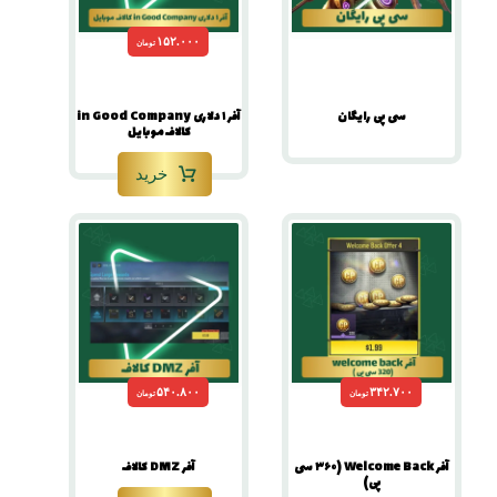
۱۵۲.۰۰۰
تومان
سی پی رایگان
آفر ۱ دلاری in Good Company
کالاف موبایل
خرید
۵۴۰.۸۰۰
۳۴۲.۷۰۰
تومان
تومان
آفر Welcome Back (۳۶۰ سی
آفر DMZ کالاف
پی)