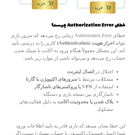
خرید
خرید
خطای Authorization Error چیست؟
خطای Authorization Error زمانی رخ می‌دهد که سرور بازی
نتواند
احراز هویت (Authentication)
کاربر را به درستی تأیید
کند. این مشکل معمولاً هنگام ورود به اکانت یا سینک شدن
حساب رخ می‌دهد و می‌تواند ناشی از موارد زیر باشد:
اختلال در
اتصال اینترنت
مشکلات مرتبط با
سرورهای اکتیویژن یا گارنا
استفاده از
VPN یا پروکسی‌های ناسازگار
ناسازگاری بین نسخه بازی و دستگاه
بلاک شدن یا محدودیت اکانت
به دلیل فعالیت‌های
مشکوک
این خطا نشان میدهد که بازی قادر به تایید اطلاعات ورود
شما (ایمیل،فیسبوک،اکتیویؤن یا حساب مهمان) نیست.اگر