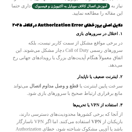
نیاز به
داری حتما
آموزش اتصال کالاف موبایل به اکتیویژن و فیسبوک
این مقاله را مطالعه نمایید.
دلایل اصلی بروز خطای Authorization Error در کالاف ۲۰۲۵
۱. اختلال در سرورهای بازی
در برخی مواقع مشکل از سمت کاربر نیست، بلکه
سرورهای رسمی Call of Duty دچار مشکل می‌شوند. این
اتفاق معمولاً هنگام آپدیت‌های بزرگ یا رویدادهای جهانی رخ
می‌دهد.
۲. اینترنت ضعیف یا ناپایدار
سرعت پایین اینترنت یا
قطع و وصل مداوم اتصال
می‌تواند
مانع برقراری ارتباط صحیح با سرورهای بازی شود.
۳. استفاده از VPN یا تحریم‌ها
از آنجا که برخی کشورها محدودیت‌های دسترسی دارند،
بازیکنان از
VPN
استفاده می‌کنند. اما اگر VPN ناسازگار
باشد یا آی‌پی مشکوک شناخته شود، خطای Authorization