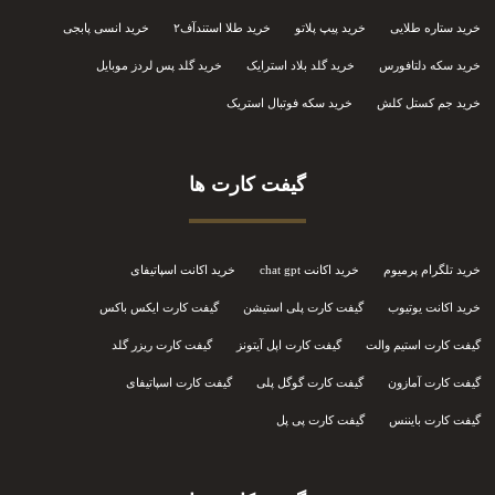
خرید ستاره طلایی
خرید پیپ پلاتو
خرید طلا استندآف۲
خرید انسی پابجی
خرید سکه دلتافورس
خرید گلد بلاد استرایک
خرید گلد پس لردز موبایل
خرید جم کستل کلش
خرید سکه فوتبال استریک
گیفت کارت ها
خرید تلگرام پرمیوم
خرید اکانت chat gpt
خرید اکانت اسپاتیفای
خرید اکانت یوتیوب
گیفت کارت پلی استیشن
گیفت کارت ایکس باکس
گیفت کارت استیم والت
گیفت کارت اپل آیتونز
گیفت کارت ریزر گلد
گیفت کارت آمازون
گیفت کارت گوگل پلی
گیفت کارت اسپاتیفای
گیفت کارت بایننس
گیفت کارت پی پل