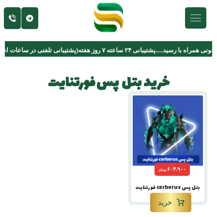
خرید بتل پس فورتنایت
۶۰۳.۹۰۰
تومان
بتل پس cerberus فورتنایت
خرید