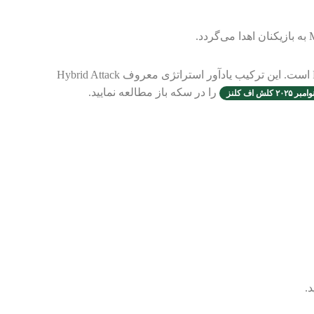
در چالش Wasteland Rumble، تمرکز اصلی روی استفاده مؤثر از نیروهای Hog Rider، Miner، Queen، Healer و اسپل‌های Rage و Freeze است. این ترکیب یادآور استراتژی معروف Hybrid Attack
را در سکه باز مطالعه نمایید.
۲۰ کلش اف کلنز
.