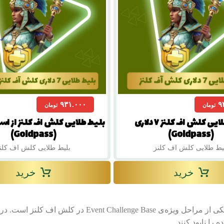
۹۳۱.۰۰۰
۹
تومان
تومان
بلیط طلایی کلش اف کلنز ۷ دلاری
(Goldpass)
(Goldpass)
یط طلایی کلش اف کلنز
بلیط طلایی کلش اف کلن
خرید
خرید
(به معنی «نبرد سرزمین متروکه») یکی از مراحل ویژه
ا نابود کنند.