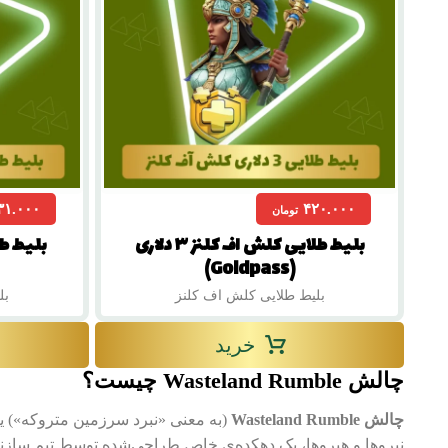
۳۱.۰۰۰
۴۲۰.۰۰۰
تومان
بلیط طلایی کلش اف کلنز ۳ دلاری
(Goldpass)
بلیط طلایی کلش اف کلنز
بل
خرید
چالش Wasteland Rumble چیست؟
چالش Wasteland Rumble
نیروها و هیروها، یک دهکده‌ی خاص طراحی‌شده توسط تیم سازنده ر