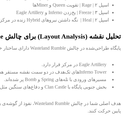
اسپل Rage | ۲ | تقویت Queen و Minerها
اسپل Freeze | ۳ | یخ‌زدن Inferno و Eagle Artillery
اسپل Heal | ۲ | نگه داشتن نیروهای Hybrid زنده در مرکز پایگاه
تحلیل نقشه (Layout Analysis) برای چالش Wasteland Rumble
پایگاه طراحی‌شده در چالش Wasteland Rumble دارای ساختار خاصی است:
Eagle Artillery در مرکز قرار دارد.
Inferno Towerهای تک‌هدف در دو سمت نقشه مستقر هستند.
مسیرهای ورودی با تله‌های Spring و Bomb پر شده‌اند.
بخش جنوبی پایگاه با Clan Castle و دفاع‌های سنگین مثل X-Bow پوشش داده شده است.
پایین حرکت کنند.