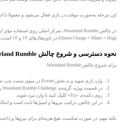
این مرحله به‌صورت موقت در بازی فعال می‌شود و معمولا با اتمام آن، جوایز قابل توجهی مانند ، Gold، Potion
(Queen Charge + Miner + Hog) در تاون‌هال‌های ۱۳ و ۱۴ است.به شما دوستان پیشنهاد میکنیم برای اطلاعات بیشتر حتما مقاله
نحوه دسترسی و شروع چالش Wasteland Rumble
برای شروع چالش Wasteland Rumble:
وارد بازی شوید و به بخش Events در منوی سمت چپ صفحه اصلی بروید.
در قسمت ویژه، گزینه‌ی Wasteland Rumble Challenge را مشاهده می‌کنید.
روی دکمه‌ی «Try» کلیک کنید تا وارد نبرد شوید.
در این چالش، ترکیب نیروها و اسپل‌ها ثابت است و امکان ت
نکته مهم: در صورت شکست، هیچ هزینه‌ای برای نیروها پرداخت نمی‌