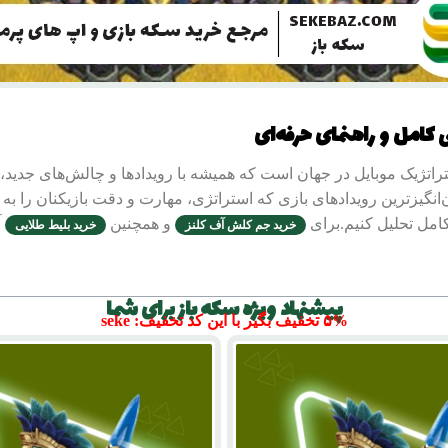
ن‌انگیزترین رویدادهای بازی که استراتژی، مهارت و دقت بازیکنان را به 
کامل تحلیل کنیم.برای
و همچنین
آ
خرید جم کلش آف کلنز
خرید بلیط طلایی
فهرست مطالب
پیشنهاد ویژه سکه باز برای شما
۵% تخفیف بگیر با این کد تخفیف: seke