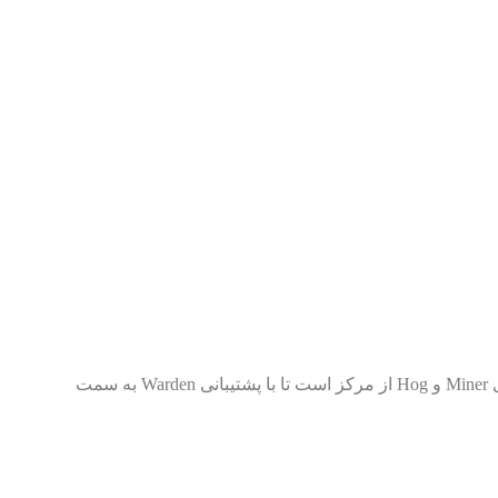
هدف اصلی شما در چالش Wasteland Rumble، نفوذ از گوشه‌ی بالا سمت چپ، اجرای یک Queen Charge قدرتمند و سپس ورود نیروهای Miner و Hog از مرکز است تا با پشتیبانی Warden به سمت