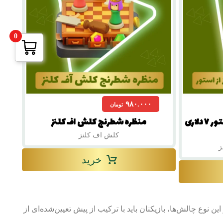
0
۹۸۰.۰۰۰
تومان
بلیط طلایی کلش اف کلنز از استور ۷ دلاری
منظره شطرنج کلش اف کلنز
کلش اف کلنز
ز
خرید
‌ی Event Challenge Base در کلش اف کلنز است. در این نوع چالش‌ها، بازیکنان باید با ترکیب از پیش تعیین‌شده‌ای از