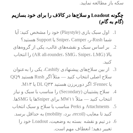
سکه باز مطالعه نمایید.
چگونه Loadout و سلاح‌ها در کالاف را برای خود بسازیم
(گام به گام)
اول سبک بازی (Playstyle) خود را مشخص کنید: آیا
شما Rush-ر، Sniper، Camper یا Support هستید؟
بر اساس سبک و نقشه‌های غالب، یکی از گروه‌های
بالا (AR all-rounder، SMG، Sniper، LMG) را انتخاب
کنید.
از بین سلاح‌های پیشنهادی Cashify، یکی را به‌عنوان
سلاح اصلی انتخاب کنید — مثلاً اگر Rush هستید QQ۹
یا Fennec؛ اگر دوربرزن هستید DL Q۳۳ یا M۱۳.
سلاح پشتیبان (Secondary) را مناسب با سبک و نیاز
انتخاب کنید — مثلاً MW۱۱ برای Sniperها یا SMGها.
Attachments و Perks مناسب با سلاح و سبک انتخاب
کنید تا معایب (recoil، برد، mobility) به حداقل برسد.
در تیم و نقشه بسته به وضعیت، Loadout خود را
تغییر دهید؛ انعطاف مهم است.